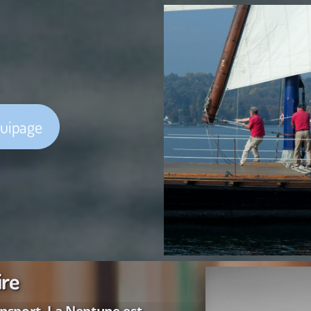
équipage
ire
ansport, La Neptune est