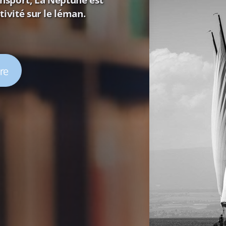
tivité sur le léman
.
ire